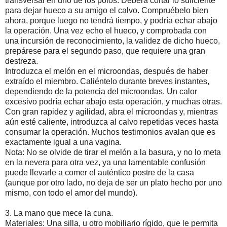
transversal en uno de los polos. Deberá cortar lo suficiente
para dejar hueco a su amigo el calvo. Compruébelo bien
ahora, porque luego no tendrá tiempo, y podría echar abajo
la operación. Una vez echo el hueco, y comprobada con
una incursión de reconocimiento, la validez de dicho hueco,
prepárese para el segundo paso, que requiere una gran
destreza.
Introduzca el melón en el microondas, después de haber
extraído el miembro. Caliéntelo durante breves instantes,
dependiendo de la potencia del microondas. Un calor
excesivo podría echar abajo esta operación, y muchas otras.
Con gran rapidez y agilidad, abra el microondas y, mientras
aún esté caliente, introduzca al calvo repetidas veces hasta
consumar la operación. Muchos testimonios avalan que es
exactamente igual a una vagina.
Nota: No se olvide de tirar el melón a la basura, y no lo meta
en la nevera para otra vez, ya una lamentable confusión
puede llevarle a comer el auténtico postre de la casa
(aunque por otro lado, no deja de ser un plato hecho por uno
mismo, con todo el amor del mundo).
3. La mano que mece la cuna.
Materiales: Una silla, u otro mobiliario rígido, que le permita