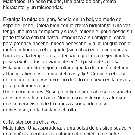
Materiales: Un pollo muerto, una barra de pan, crema
hidratante, y un microondas.
Extraiga la miga del pan, échela en un bol, y a modo de
sopa de leche, úntela bien con la crema hidratante. Una vez
tenga una masa compacta y suave, rellene el pollo desde su
parte trasera con tal pasta. Introduzca a su amigo el calvo,
para probar y hacer el hueco necesario, y al igual que con el
melón, introduzca el conjunto (sin calvo) en el microondas.
Una vez a la temperatura adecuada, proceda a ejecutar los
pasos explicados previamente en “El postre de la casa”.
Esta variación da mejor resultado que la del melón, debido
al tacto caliente y carnoso del ave. ¡Ojo!. Como en el caso
del melón, le aconsejamos no dejarlo de nuevo en la nevera
para posteriores usos.
Recomendaciones: Si su pollo tiene aun cabeza, decapítelo
antes de efectuar el acto. Numerosos testimonios afirman
que la mera visión de la cabeza asomando en las
embestidas, corta bastante el rollo.
6. Twister contra el calvo.
Materiales: Una aspiradora, y una bolsa de plástico suave, y
una muñeca pepona, o cualquier otro patético peluche.